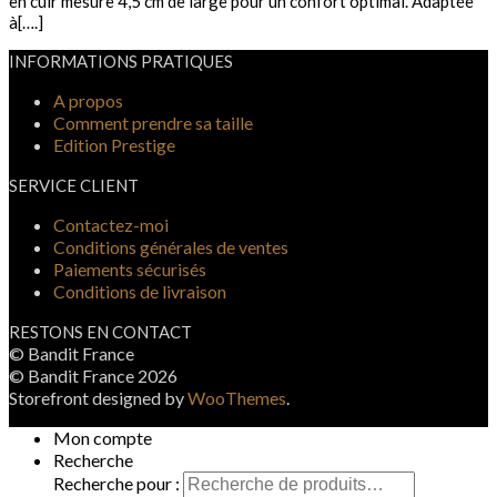
en cuir mesure 4,5 cm de large pour un confort optimal. Adaptée
à[….]
INFORMATIONS PRATIQUES
A propos
Comment prendre sa taille
Edition Prestige
SERVICE CLIENT
Contactez-moi
Conditions générales de ventes
Paiements sécurisés
Conditions de livraison
RESTONS EN CONTACT
© Bandit France
© Bandit France 2026
Storefront designed by
WooThemes
.
Mon compte
Recherche
Recherche pour :