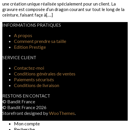
une création unique réalisée spécialement pour un client. La
gravure est composée d’un dragon courant sur tout le long de la
ceinture, faisant façe à[….]
INFORMATIONS PRATIQUES
A propos
Comment prendre sa taille
Edition Prestige
SERVICE CLIENT
Contactez-moi
Conditions générales de ventes
Paiements sécurisés
Conditions de livraison
RESTONS EN CONTACT
© Bandit France
© Bandit France 2026
Storefront designed by
WooThemes
.
Mon compte
Recherche