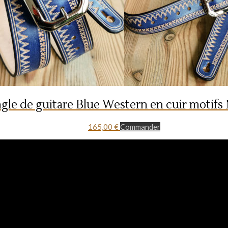
gle de guitare Blue Western en cuir motifs
165,00
€
Commander