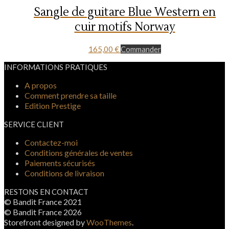
Sangle de guitare Blue Western en
cuir motifs Norway
165,00
€
Commander
INFORMATIONS PRATIQUES
A propos
Comment prendre sa taille
Edition Prestige
SERVICE CLIENT
Contactez-moi
Conditions générales de ventes
Paiements sécurisés
Conditions de livraison
RESTONS EN CONTACT
© Bandit France 2021
© Bandit France 2026
Storefront designed by
WooThemes
.