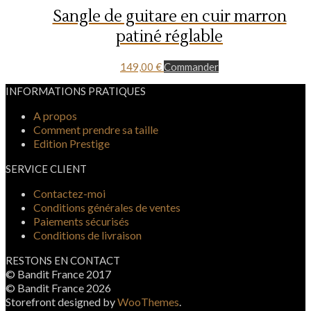
Sangle de guitare en cuir marron
patiné réglable
149,00
€
Commander
INFORMATIONS PRATIQUES
A propos
Comment prendre sa taille
Edition Prestige
SERVICE CLIENT
Contactez-moi
Conditions générales de ventes
Paiements sécurisés
Conditions de livraison
RESTONS EN CONTACT
© Bandit France 2017
© Bandit France 2026
Storefront designed by
WooThemes
.