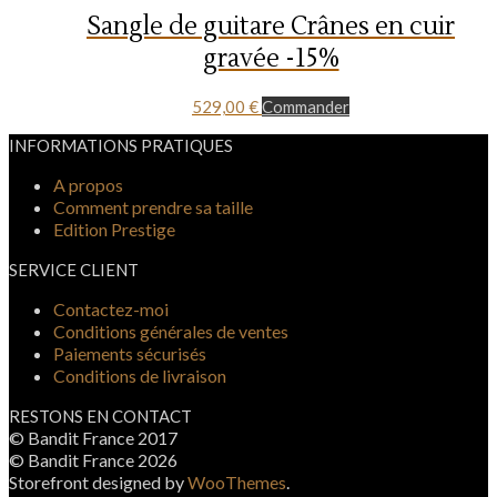
Sangle de guitare Crânes en cuir
gravée -15%
529,00
€
Commander
INFORMATIONS PRATIQUES
A propos
Comment prendre sa taille
Edition Prestige
SERVICE CLIENT
Contactez-moi
Conditions générales de ventes
Paiements sécurisés
Conditions de livraison
RESTONS EN CONTACT
© Bandit France 2017
© Bandit France 2026
Storefront designed by
WooThemes
.