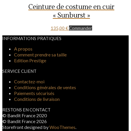
Ceinture de costume en cuir
« Sunburst »
135,00
€
Commander
INFORMATIONS PRATIQUES
A propos
Comment prendre sa taille
Edition Prestige
SERVICE CLIENT
Contactez-moi
Conditions générales de ventes
Paiements sécurisés
Conditions de livraison
RESTONS EN CONTACT
© Bandit France 2020
© Bandit France 2026
Storefront designed by
WooThemes
.