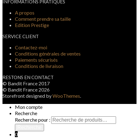
INFORMATIONS PRATIQUES
A propos
Comment prendre sa taille
Edition Prestige
SERVICE CLIENT
Contactez-moi
Conditions générales de ventes
Paiements sécurisés
Conditions de livraison
RESTONS EN CONTACT
© Bandit France 2017
© Bandit France 2026
Storefront designed by
WooThemes
.
Mon compte
Recherche
Recherche pour :
Recherche
0