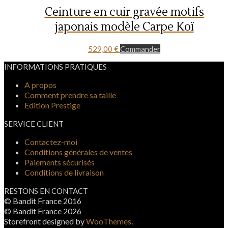
Ceinture en cuir gravée motifs
japonais modèle Carpe Koï
529,00
€
Commander
INFORMATIONS PRATIQUES
A propos
Comment prendre sa taille
Edition Prestige
SERVICE CLIENT
Contactez-moi
Conditions générales de ventes
Paiements sécurisés
Conditions de livraison
RESTONS EN CONTACT
© Bandit France 2016
© Bandit France 2026
Storefront designed by
WooThemes
.