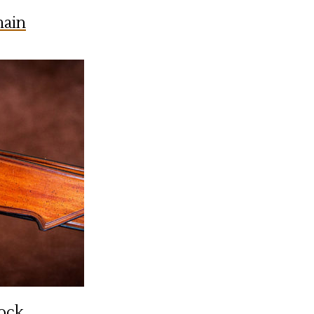
main
rock