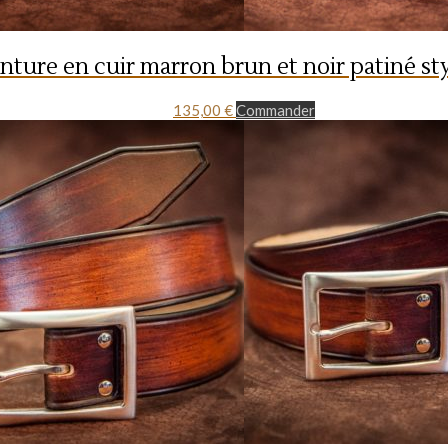
nture en cuir marron brun et noir patiné st
135,00
€
Commander