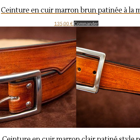
Ceinture en cuir marron brun patinée à la 
135,00
€
Commander
Ceinture en cuir marron clair patiné style 