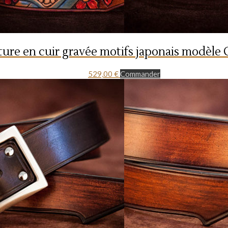
ture en cuir gravée motifs japonais modèle 
529,00
€
Commander