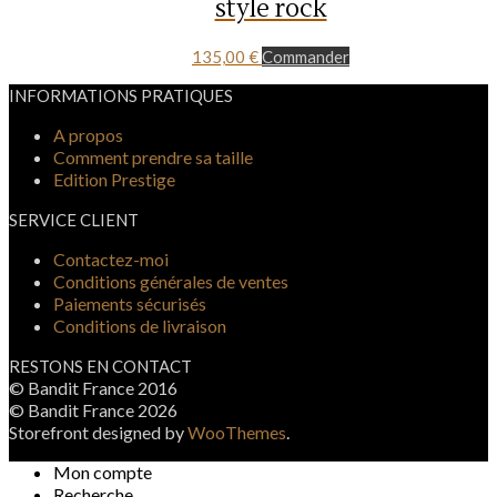
style rock
135,00
€
Commander
INFORMATIONS PRATIQUES
A propos
Comment prendre sa taille
Edition Prestige
SERVICE CLIENT
Contactez-moi
Conditions générales de ventes
Paiements sécurisés
Conditions de livraison
RESTONS EN CONTACT
© Bandit France 2016
© Bandit France 2026
Storefront designed by
WooThemes
.
Mon compte
Recherche