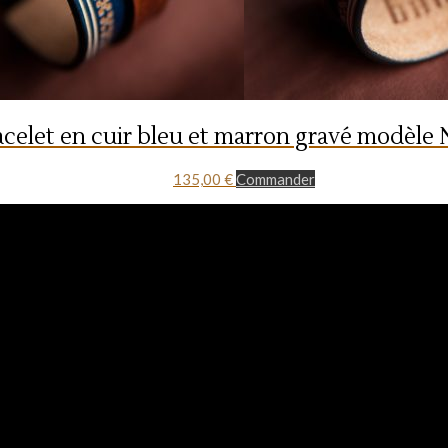
acelet en cuir bleu et marron gravé modèle
135,00
€
Commander