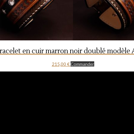
racelet en cuir marron noir doublé modèle
215,00
€
Commander