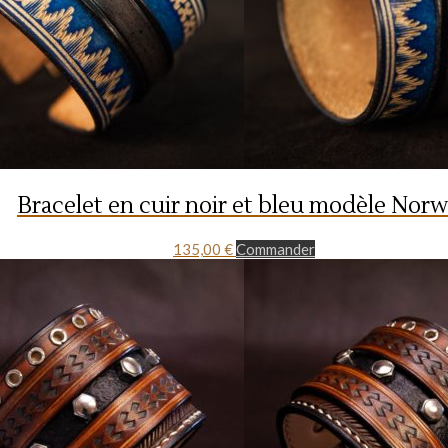
Bracelet en cuir noir et bleu modèle Nor
135,00
€
Commander