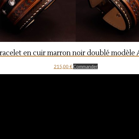
racelet en cuir marron noir doublé modèle
215,00
€
Commander