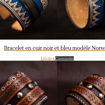
Bracelet en cuir noir et bleu modèle Nor
135,00
€
Commander