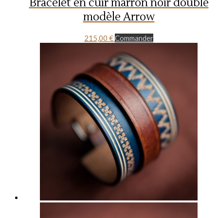
Bracelet en cuir marron noir doublé
modèle Arrow
215,00
€
Commander