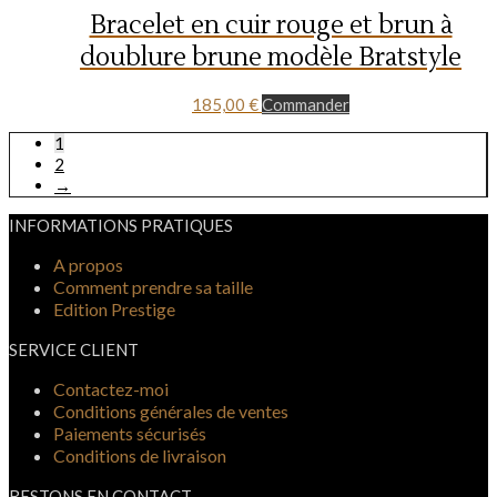
Bracelet en cuir rouge et brun à
doublure brune modèle Bratstyle
185,00
€
Commander
1
2
→
INFORMATIONS PRATIQUES
A propos
Comment prendre sa taille
Edition Prestige
SERVICE CLIENT
Contactez-moi
Conditions générales de ventes
Paiements sécurisés
Conditions de livraison
RESTONS EN CONTACT