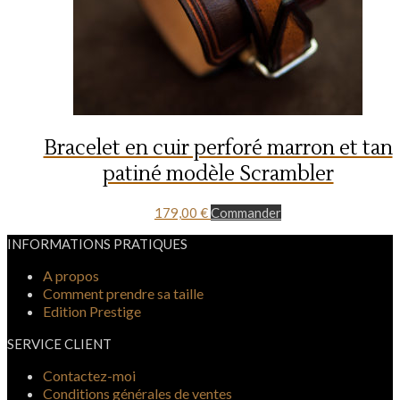
Bracelet en cuir perforé marron et tan
patiné modèle Scrambler
179,00
€
Commander
INFORMATIONS PRATIQUES
A propos
Comment prendre sa taille
Edition Prestige
SERVICE CLIENT
Contactez-moi
Conditions générales de ventes