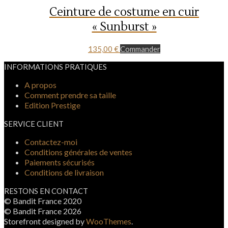
Ceinture de costume en cuir
« Sunburst »
135,00
€
Commander
INFORMATIONS PRATIQUES
A propos
Comment prendre sa taille
Edition Prestige
SERVICE CLIENT
Contactez-moi
Conditions générales de ventes
Paiements sécurisés
Conditions de livraison
RESTONS EN CONTACT
© Bandit France 2020
© Bandit France 2026
Storefront designed by
WooThemes
.