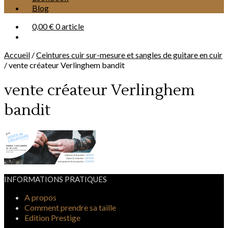
Blog
0,00 €
0 article
Accueil
/
Ceintures cuir sur-mesure et sangles de guitare en cuir
/
vente créateur Verlinghem bandit
vente créateur Verlinghem
bandit
INFORMATIONS PRATIQUES
A propos
Comment prendre sa taille
Edition Prestige