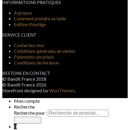
INFORMATIONS PRATIQUES
A propos
Comment prendre sa taille
Edition Prestige
SERVICE CLIENT
Contactez-moi
Conditions générales de ventes
Paiements sécurisés
Conditions de livraison
RESTONS EN CONTACT
© Bandit France 2018
© Bandit France 2026
Storefront designed by
WooThemes
.
Mon compte
Recherche
Recherche pour :
Recherche
0