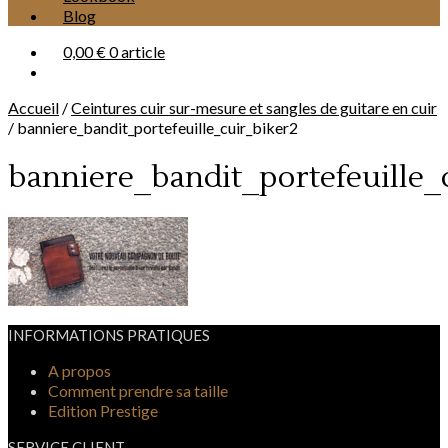
Blog
0,00 €
0 article
Accueil
/
Ceintures cuir sur-mesure et sangles de guitare en cuir
/
banniere_bandit_portefeuille_cuir_biker2
banniere_bandit_portefeuille_
INFORMATIONS PRATIQUES
A propos
Comment prendre sa taille
Edition Prestige
SERVICE CLIENT