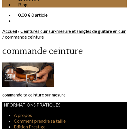
Blog
0,00 €
0 article
Accueil
/
Ceintures cuir sur-mesure et sangles de guitare en cuir
/
commande ceinture
commande ceinture
commande ta ceinture sur mesure
INFORMATIONS PRATIQUES
A propos
Comment prendre sa taille
Edition Prestige