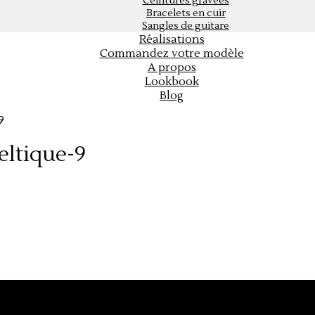
Ceintures gravées
Bracelets en cuir
Sangles de guitare
Réalisations
Commandez votre modèle
A propos
Lookbook
Blog
9
eltique-9