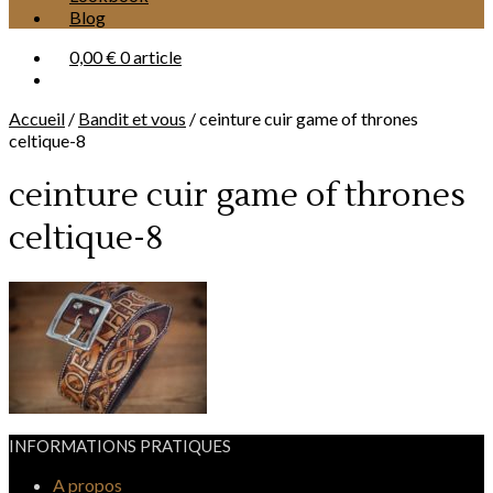
Blog
0,00 €
0 article
Accueil
/
Bandit et vous
/
ceinture cuir game of thrones
celtique-8
ceinture cuir game of thrones
celtique-8
INFORMATIONS PRATIQUES
A propos