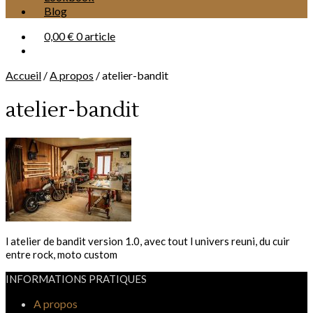
Blog
0,00 €
0 article
Accueil
/
A propos
/
atelier-bandit
atelier-bandit
l atelier de bandit version 1.0, avec tout l univers reuni, du cuir
entre rock, moto custom
INFORMATIONS PRATIQUES
A propos